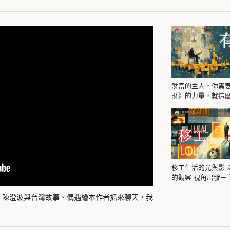
財富的主人，你需
財》的力量，就這
移工生活的光與影 
的觀察 視角出發－
智勻 律師【閱讀星世
選、陳澄波與台灣故事、偶遇繪本作者抓來聊天，我
桃園圖書館雲端聚落