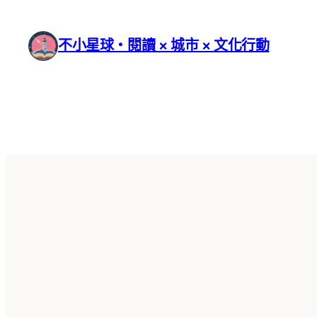
跳
至
不小星球・閱讀 × 城市 × 文化行動
主
要
內
容