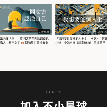
2:00:21
1:58:4
出內在地圖——從圖文書重新認識自己-
「我想要什麼樣的人生？」-主講人：閱
主講人：秋日女子
-閱讀星世界讀書會
小姐－尖端出版《精準轉向》-閱讀星世
p4
讀書會ep3
JOIN US
加入不小星球