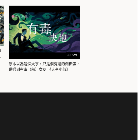
1
讀
32:29
界
原本以為是個大亨，只是個有錢的倒楣蛋，
還遇到有毒（前）女友-《大亨小傳》