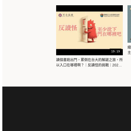
繪
19:19
e
讀個書跑出門，累倒在台大的解謎之旅，所
以入口在哪裡啊？｜反讀怪的挑戰｜2026
台北國際書展