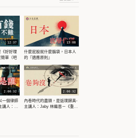
12:37
15:08
要《好好理
什麼屁股就什麼腦袋，日本人
麼簡單（吧
的『適應原則』
2:00:32
2:00:32
以一個律師
內卷時代的盡頭，是返璞歸真-
主講人：姜
主講人：Jaby 林繼恩－《重啟
界・2026
人生》【閱讀星世界・2026 桃
 #2】
園圖書館雲端聚落 #1】